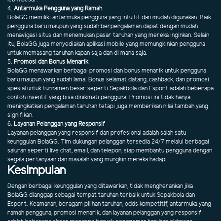
4.
Antarmuka Pengguna yang Ramah
BolaGG memiliki antarmuka pengguna yang intuitif dan mudah digunakan. Baik
pengguna baru maupun yang sudah berpengalaman dapat dengan mudah
menavigasi situs dan menemukan pasar taruhan yang mereka inginkan. Selain
itu, BolaGG juga menyediakan aplikasi mobile yang memungkinkan pengguna
untuk memasang taruhan kapan saja dan di mana saja.
5.
Promosi dan Bonus Menarik
BolaGG menawarkan berbagai promosi dan bonus menarik untuk pengguna
baru maupun yang sudah lama. Bonus selamat datang, cashback, dan promosi
spesial untuk turnamen besar seperti Sepakbola dan Esport adalah beberapa
contoh insentif yang bisa dinikmati pengguna. Promosi ini tidak hanya
meningkatkan pengalaman taruhan tetapi juga memberikan nilai tambah yang
signifikan.
6.
Layanan Pelanggan yang Responsif
Layanan pelanggan yang responsif dan profesional adalah salah satu
keunggulan BolaGG. Tim dukungan pelanggan tersedia 24/7 melalui berbagai
saluran seperti live chat, email, dan telepon, siap membantu pengguna dengan
segala pertanyaan dan masalah yang mungkin mereka hadapi.
Kesimpulan
Dengan berbagai keunggulan yang ditawarkan, tidak mengherankan jika
BolaGG dianggap sebagai tempat taruhan terbaik untuk Sepakbola dan
Esport. Keamanan, beragam pilihan taruhan, odds kompetitif, antarmuka yang
ramah pengguna, promosi menarik, dan layanan pelanggan yang responsif