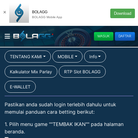
×
BOLAGG
Download
BOLAGG Mobile App
MASUK
DAFTAR
TENTANG KAMI
MOBILE
Info
Kalkulator Mix Parlay
RTP Slot BOLAGG
E-WALLET
Pastikan anda sudah login terlebih dahulu untuk
memulai panduan cara betting berikut:
1. Pilih menu game ""TEMBAK IKAN"" pada halaman
beranda.