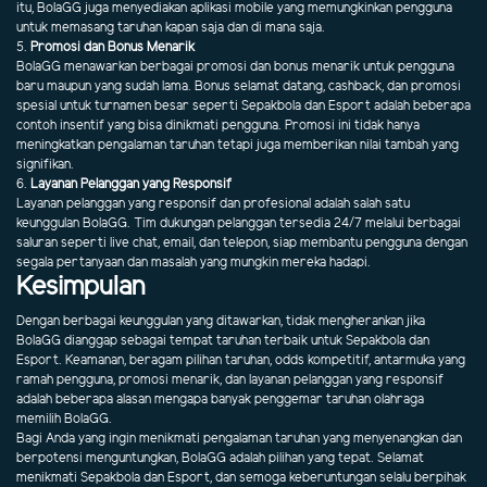
itu, BolaGG juga menyediakan aplikasi mobile yang memungkinkan pengguna
untuk memasang taruhan kapan saja dan di mana saja.
5.
Promosi dan Bonus Menarik
BolaGG menawarkan berbagai promosi dan bonus menarik untuk pengguna
baru maupun yang sudah lama. Bonus selamat datang, cashback, dan promosi
spesial untuk turnamen besar seperti Sepakbola dan Esport adalah beberapa
contoh insentif yang bisa dinikmati pengguna. Promosi ini tidak hanya
meningkatkan pengalaman taruhan tetapi juga memberikan nilai tambah yang
signifikan.
6.
Layanan Pelanggan yang Responsif
Layanan pelanggan yang responsif dan profesional adalah salah satu
keunggulan BolaGG. Tim dukungan pelanggan tersedia 24/7 melalui berbagai
saluran seperti live chat, email, dan telepon, siap membantu pengguna dengan
segala pertanyaan dan masalah yang mungkin mereka hadapi.
Kesimpulan
Dengan berbagai keunggulan yang ditawarkan, tidak mengherankan jika
BolaGG dianggap sebagai tempat taruhan terbaik untuk Sepakbola dan
Esport. Keamanan, beragam pilihan taruhan, odds kompetitif, antarmuka yang
ramah pengguna, promosi menarik, dan layanan pelanggan yang responsif
adalah beberapa alasan mengapa banyak penggemar taruhan olahraga
memilih BolaGG.
Bagi Anda yang ingin menikmati pengalaman taruhan yang menyenangkan dan
berpotensi menguntungkan, BolaGG adalah pilihan yang tepat. Selamat
menikmati Sepakbola dan Esport, dan semoga keberuntungan selalu berpihak