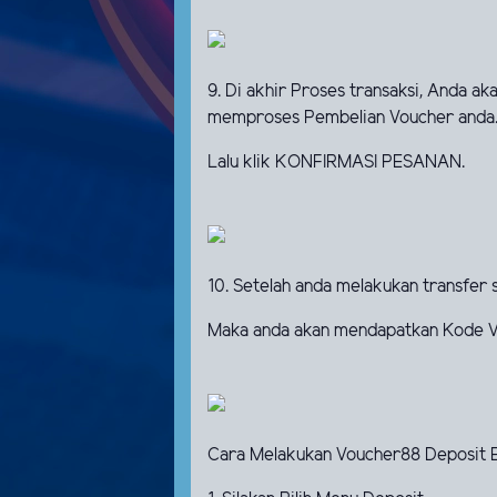
9. Di akhir Proses transaksi, Anda a
memproses Pembelian Voucher anda
Lalu klik KONFIRMASI PESANAN.
10. Setelah anda melakukan transfer 
Maka anda akan mendapatkan Kode Vou
Cara Melakukan Voucher88 Deposit 