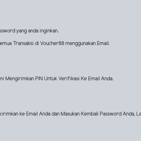
ssword yang anda inginkan.
 Semua Transaksi di Voucher88 menggunakan Email.
i Mengirimkan PIN Untuk Verifikasi Ke Email Anda.
ikirimkan ke Email Anda dan Masukan Kembali Password Anda, La