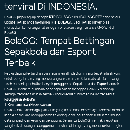
terviral Di INDONESIA.
BolaGG juga lengkap dengan
RTP BOLAGG
ATAU
BOLAGG RTP
Yang selalu
update setiap anda membuka
RTP BOLAGG
, Jadi setiap player bisa
merasakan kemenangan atau juga merasakan yang namanya MAXWIN di
BolaGG.
BolaGG: Tempat Bettingan
Sepakbola dan Esport
Terbaik
Ketika datang ke taruhan olahraga, memilih platform yang tepat adalah kunci
untuk pengalaman yang menyenangkan dan aman. Salah satu platform yang
telah menarik perhatian banyak penggemar Sepak bola dan Esport adalah
BolaGG. Berikut ini adalah beberapa alasan mengapa BolaGG dianggap
sebagai tempat taruhan terbaik untuk kedua turnamen besar tersebut.
Keunggulan BolaGG
1.
Keamanan dan Kepercayaan
BolaGG dikenal sebagai platform yang aman dan terpercaya. Mereka memiliki
lisensi resmi dan menggunakan teknologi enkripsi terbaru untuk melindungi
data pribadi dan keuangan pengguna. Selain itu, BolaGG memiliki reputasi
yang baik di kalangan penggemar taruhan olahraga, yang menunjukkan tingkat