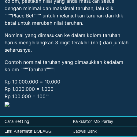
kolom, pastikan nilai yang anda masukan sesuai
dengan minimal dan maksimal taruhan, lalu klik
""""Place Bet"""" untuk melanjutkan taruhan dan klik
batal untuk merubah nilai taruhan.
Nominal yang dimasukan ke dalam kolom taruhan
harus menghilangkan 3 digit terakhir (nol) dari jumlah
seharusnya.
Contoh nominal taruhan yang dimasukkan kedalam
kolom """"Taruhan"""":
Rp 10.000.000 = 10.000
Rp 1.000.000 = 1.000
Rp 100.000 = 100""
Cara Betting
Kalkulator Mix Parlay
Link Alternatif BOLAGG
Jadwal Bank